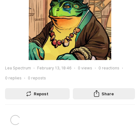
Lea Spectrum
February 13, 18:46
0
views
0
reactions
0
replies
0
reposts
Repost
Share